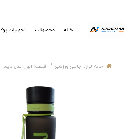
خانه
محصولات
تجهیزات یوگا
خانه
لوازم جانبی ورزشی
قمقمه ایون مدل نایس 750 سی سی