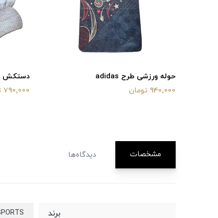
حوله ورزشی طرح adidas
دستکش ورزشی d
940,000 تومان
790,000 تومان
مشخصات
دیدگاه‌ها
SPORTS
برند