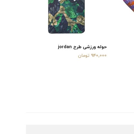
حوله ورزشی طرح jordan
حوله ی و
940,000 تومان
610,000 تومان