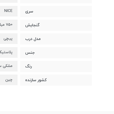
NICE
سری
750 میلی ایتر
گنجایش
پیچی
مدل درب
پلاستیک ما
جنس
مشکی س
رنگ
چین
کشور سازنده