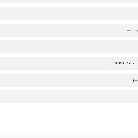
ت Tritan
بز